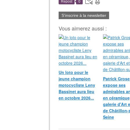
Repost
0
S'inscrire à la newsletter
Vous aimerez aussi :
Un loto pour le
jeune champion
Patrick Grosei
motocycliste Leny
expose ses
Bassinet aura lieu
admirables a
en octobre 2026...
en céramique,
galerie d'Art 
de Châtillon-
Seine