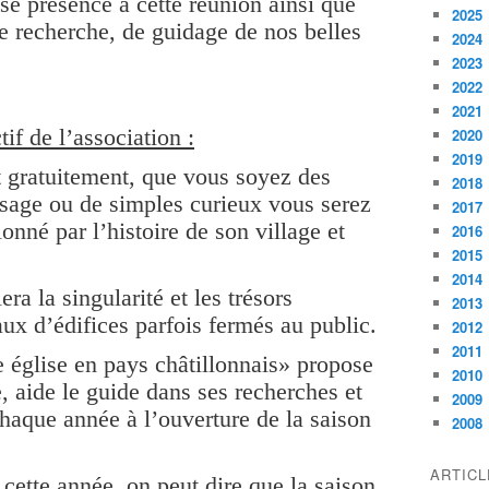
e présence à cette réunion ainsi que
2025
de recherche, de guidage de nos belles
2024
2023
2022
2021
if de l’association :
2020
2019
t gratuitement, que vous soyez des
2018
ssage ou de simples curieux vous serez
2017
onné par l’histoire de son village et
2016
2015
2014
ra la singularité et les trésors
2013
aux d’édifices parfois fermés au public.
2012
2011
 église en pays châtillonnais» propose
2010
, aide le guide dans ses recherches et
2009
haque année à l’ouverture de la saison
2008
ARTIC
cette année, on peut dire que la saison