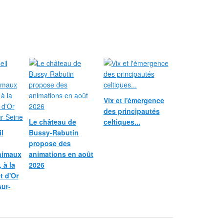
Vix et l'émergence
des principautés
Le château de
celtiques...
l
Bussy-Rabutin
propose des
nimaux
animations en août
 à la
2026
et d'Or
sur-