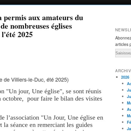
"a permis aux amateurs du
 de nombreuses églises
NEWSL
 l'été 2025
Abonnez
articles 
Email
ARCHI
2026
se de Villiers-le-Duc, été 2025)
A
Ju
n "Un jour, Une église", se sont réunis
Ju
ctobre, pour faire le bilan des visites
M
Av
M
 de l’association "Un Jour, Une église en
Fé
t la séance en remerciant les guides
Ja