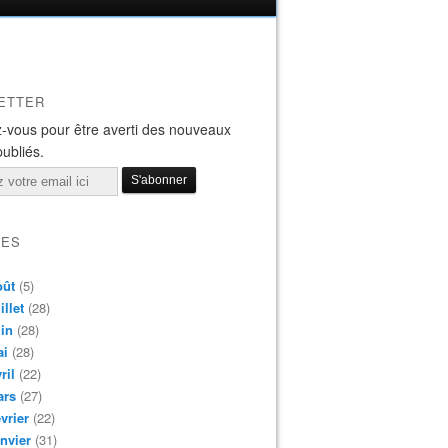
ETTER
-vous pour être averti des nouveaux
publiés.
VES
oût
(5)
illet
(28)
in
(28)
ai
(28)
ril
(22)
ars
(27)
vrier
(22)
nvier
(31)