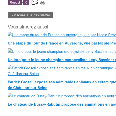
Repost
0
S'inscrire à la newsletter
Vous aimerez aussi :
Une étape du tour de France en Auvergne, vue par Nicole Pr
Un loto pour le jeune champion motocycliste Leny Bassinet au
Patrick Groseil expose ses admirables animaux en céramique, à
de Châtillon-sur-Seine
Le château de Bussy-Rabutin propose des animations en ao