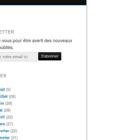
ETTER
-vous pour être averti des nouveaux
publiés.
VES
oût
(5)
illet
(28)
in
(28)
ai
(28)
ril
(22)
ars
(27)
vrier
(22)
nvier
(31)