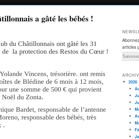
llonnais a gâté les bébés !
NEWSL
Abonnez
ub du Châtillonnais ont gâté les 31
articles 
s de la protection des Restos du Cœur !
Email
 Yolande Vincens, trésorière. ont remis
ARCHI
îtes de Blédine de 6 mois à 12 mois,
2026
our une somme de 500 € qui provient
A
Ju
 Noël du Zonta.
Ju
nique Bardet, responsable de l’antenne
M
Av
reno, responsable des bébés, très
M
 .
Fé
Ja