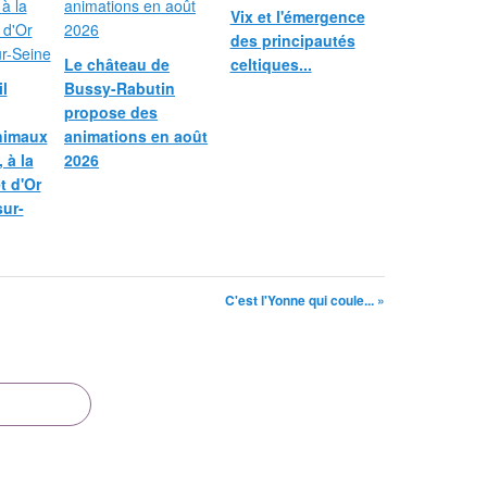
Vix et l'émergence
des principautés
Le château de
celtiques...
l
Bussy-Rabutin
propose des
nimaux
animations en août
 à la
2026
et d'Or
sur-
C'est l'Yonne qui coule... »