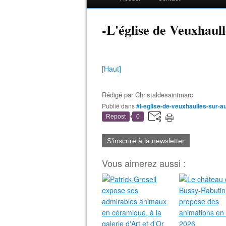
-L'église de Veuxhaul
[Haut]
Rédigé par
Christaldesaintmarc
Publié dans
#l-eglise-de-veuxhaulles-sur-
Repost
0
S'inscrire à la newsletter
Vous aimerez aussi :