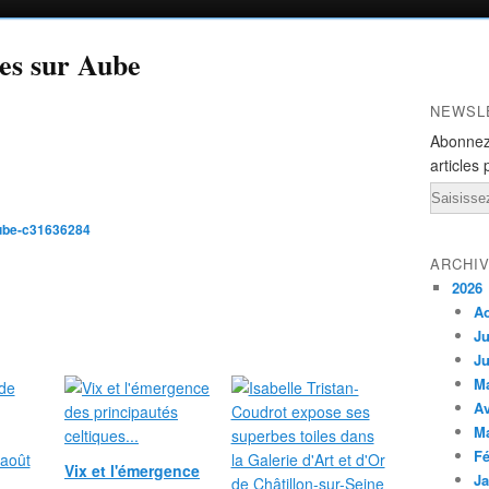
les sur Aube
NEWSL
Abonnez
articles 
Email
aube-c31636284
ARCHI
2026
A
Ju
Ju
M
Av
M
Fé
Vix et l'émergence
Ja