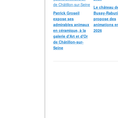
Le château d
Patrick Groseil
Bussy-Rabut
expose ses
propose des
admirables animaux
animations e
en céramique, à la
2026
galerie d'Art et d'Or
de Châtillon-sur-
Seine