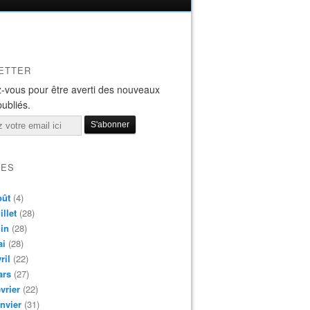
ETTER
-vous pour être averti des nouveaux
publiés.
VES
oût
(4)
illet
(28)
in
(28)
ai
(28)
ril
(22)
ars
(27)
vrier
(22)
nvier
(31)