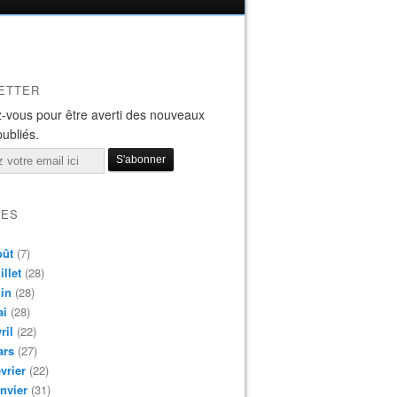
ETTER
-vous pour être averti des nouveaux
publiés.
VES
oût
(7)
illet
(28)
in
(28)
ai
(28)
ril
(22)
ars
(27)
vrier
(22)
nvier
(31)