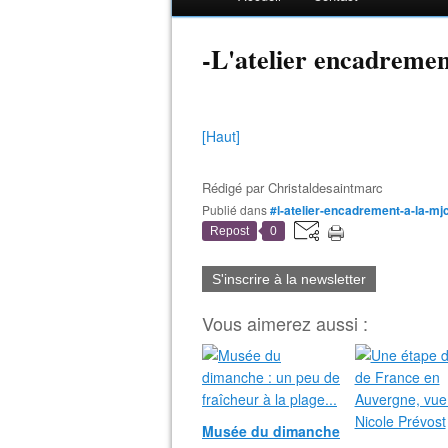
-L'atelier encadreme
[Haut]
Rédigé par
Christaldesaintmarc
Publié dans
#l-atelier-encadrement-a-la-m
Repost
0
S'inscrire à la newsletter
Vous aimerez aussi :
Musée du dimanche