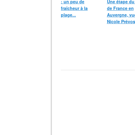
: un peu de
Une étape du
fraîcheur à la
de France en
plage...
Auvergne, vu
Nicole Prévos