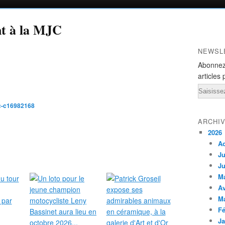
nt à la MJC
NEWSL
Abonnez
articles 
Email
jc-c16982168
ARCHI
2026
A
Ju
Ju
M
Av
M
Fé
Ja