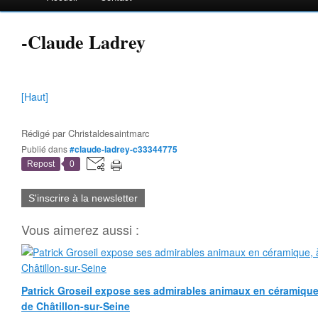
-Claude Ladrey
[Haut]
Rédigé par
Christaldesaintmarc
Publié dans
#claude-ladrey-c33344775
Repost
0
S'inscrire à la newsletter
Vous aimerez aussi :
Patrick Groseil expose ses admirables animaux en céramique, à
de Châtillon-sur-Seine