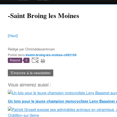
-Saint Broing les Moines
[Haut]
Rédigé par
Christaldesaintmarc
Publié dans
#saint-broing-les-moines-c892109
Repost
0
S'inscrire à la newsletter
Vous aimerez aussi :
Un loto pour le jeune champion motocycliste Leny Bassinet au