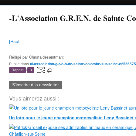
-L'Association G.R.E.N. de Sainte C
[Haut]
Rédigé par
Christaldesaintmarc
Publié dans
#l-association-g-r-e-n-de-sainte-colombe-sur-seine-c255657
Repost
0
S'inscrire à la newsletter
Vous aimerez aussi :
Un loto pour le jeune champion motocycliste Leny Bassinet au