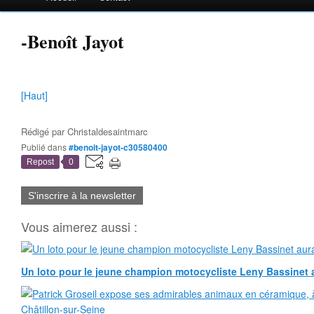
-Benoît Jayot
[Haut]
Rédigé par
Christaldesaintmarc
Publié dans
#benoit-jayot-c30580400
Repost
0
S'inscrire à la newsletter
Vous aimerez aussi :
Un loto pour le jeune champion motocycliste Leny Bassinet au