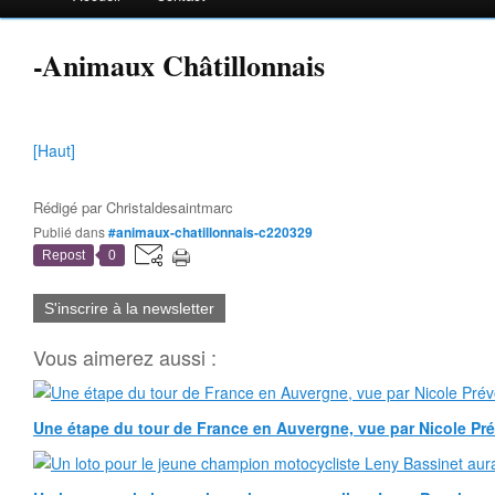
-Animaux Châtillonnais
[Haut]
Rédigé par
Christaldesaintmarc
Publié dans
#animaux-chatillonnais-c220329
Repost
0
S'inscrire à la newsletter
Vous aimerez aussi :
Une étape du tour de France en Auvergne, vue par Nicole Pr