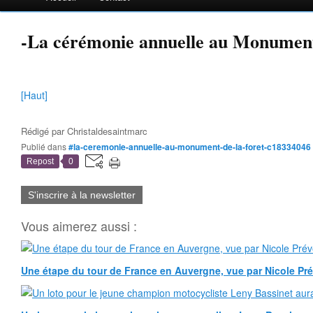
-La cérémonie annuelle au Monument
[Haut]
Rédigé par
Christaldesaintmarc
Publié dans
#la-ceremonie-annuelle-au-monument-de-la-foret-c18334046
Repost
0
S'inscrire à la newsletter
Vous aimerez aussi :
Une étape du tour de France en Auvergne, vue par Nicole Pr