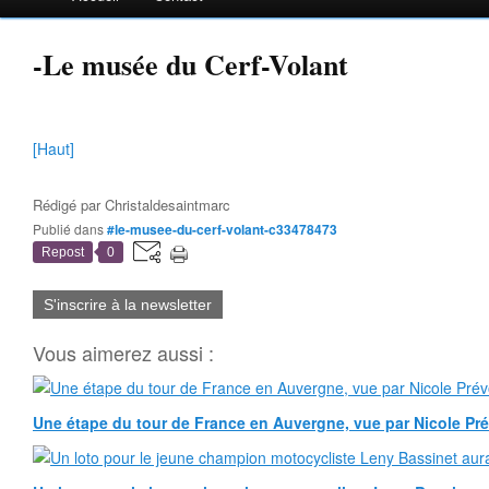
-Le musée du Cerf-Volant
[Haut]
Rédigé par
Christaldesaintmarc
Publié dans
#le-musee-du-cerf-volant-c33478473
Repost
0
S'inscrire à la newsletter
Vous aimerez aussi :
Une étape du tour de France en Auvergne, vue par Nicole Pr