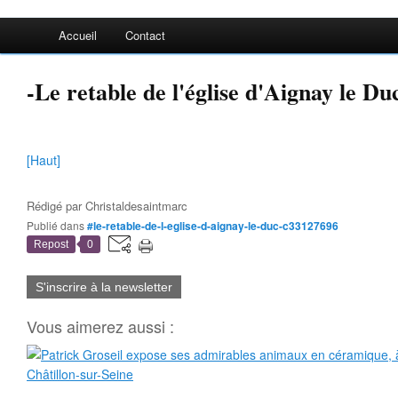
Accueil
Contact
-Le retable de l'église d'Aignay le Du
[Haut]
Rédigé par
Christaldesaintmarc
Publié dans
#le-retable-de-l-eglise-d-aignay-le-duc-c33127696
Repost
0
S'inscrire à la newsletter
Vous aimerez aussi :