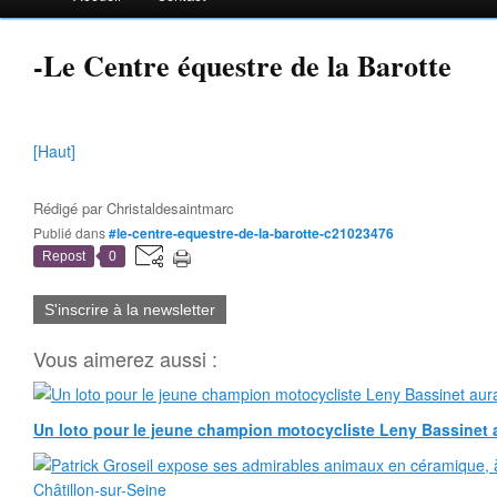
-Le Centre équestre de la Barotte
[Haut]
Rédigé par
Christaldesaintmarc
Publié dans
#le-centre-equestre-de-la-barotte-c21023476
Repost
0
S'inscrire à la newsletter
Vous aimerez aussi :
Un loto pour le jeune champion motocycliste Leny Bassinet au