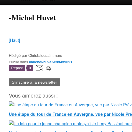
-Michel Huvet
[Haut]
Rédigé par
Christaldesaintmarc
Publié dans
#michel-huvet-c33439091
Repost
0
S'inscrire à la newsletter
Vous aimerez aussi :
Une étape du tour de France en Auvergne, vue par Nicole Pr