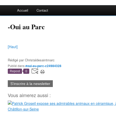
Accueil
Contact
-Oui au Parc
[Haut]
Rédigé par
Christaldesaintmarc
Publié dans
#oui-au-parc-c24984328
Repost
0
S'inscrire à la newsletter
Vous aimerez aussi :