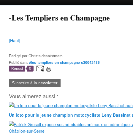
-Les Templiers en Champagne
[Haut]
Rédigé par
Christaldesaintmarc
Publié dans
#les-templiers-en-champagne-c30042436
Repost
0
S'inscrire à la newsletter
Vous aimerez aussi :
Un loto pour le jeune champion motocycliste Leny Bassinet au