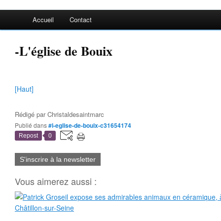
Accueil
Contact
-L'église de Bouix
[Haut]
Rédigé par
Christaldesaintmarc
Publié dans
#l-eglise-de-bouix-c31654174
Repost
0
S'inscrire à la newsletter
Vous aimerez aussi :