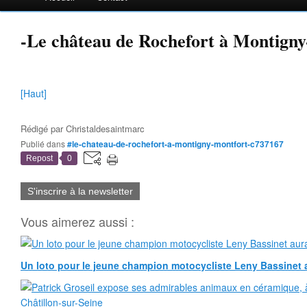
-Le château de Rochefort à Montign
[Haut]
Rédigé par
Christaldesaintmarc
Publié dans
#le-chateau-de-rochefort-a-montigny-montfort-c737167
Repost
0
S'inscrire à la newsletter
Vous aimerez aussi :
Un loto pour le jeune champion motocycliste Leny Bassinet au