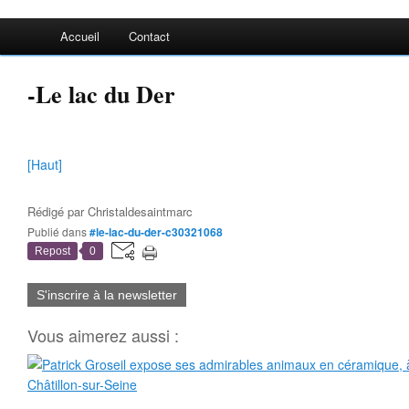
Accueil
Contact
-Le lac du Der
[Haut]
Rédigé par
Christaldesaintmarc
Publié dans
#le-lac-du-der-c30321068
Repost
0
S'inscrire à la newsletter
Vous aimerez aussi :