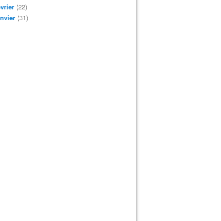
vrier
(22)
nvier
(31)