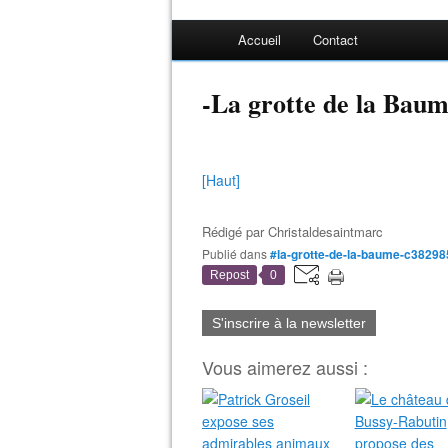
Accueil
Contact
-La grotte de la Bau
[Haut]
Rédigé par
Christaldesaintmarc
Publié dans
#la-grotte-de-la-baume-c38298
Repost
0
S'inscrire à la newsletter
Vous aimerez aussi :