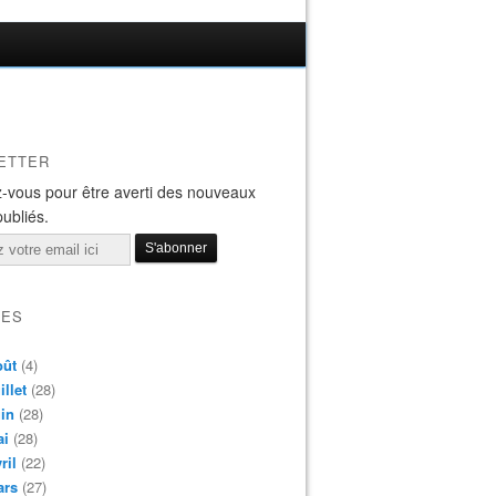
ETTER
-vous pour être averti des nouveaux
publiés.
VES
oût
(4)
illet
(28)
in
(28)
ai
(28)
ril
(22)
ars
(27)