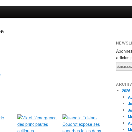
me
NEWSL
Abonnez
articles 
Email
5
ARCHI
2026
A
Ju
Ju
M
Av
M