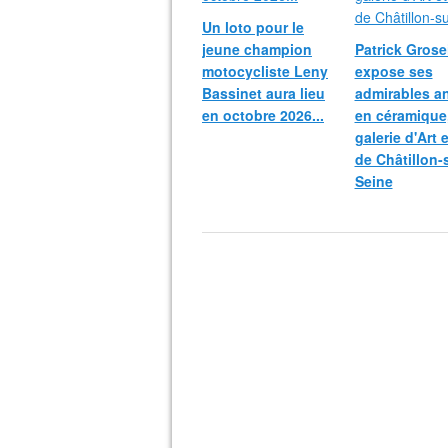
Un loto pour le
jeune champion
Patrick Grosei
motocycliste Leny
expose ses
Bassinet aura lieu
admirables a
en octobre 2026...
en céramique,
galerie d'Art 
de Châtillon-
Seine