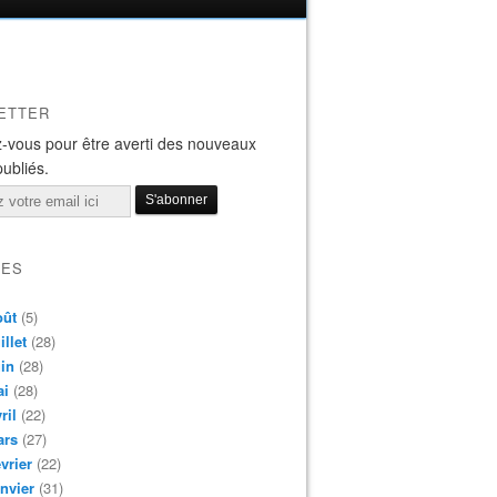
ETTER
-vous pour être averti des nouveaux
publiés.
VES
oût
(5)
illet
(28)
in
(28)
ai
(28)
ril
(22)
ars
(27)
vrier
(22)
nvier
(31)