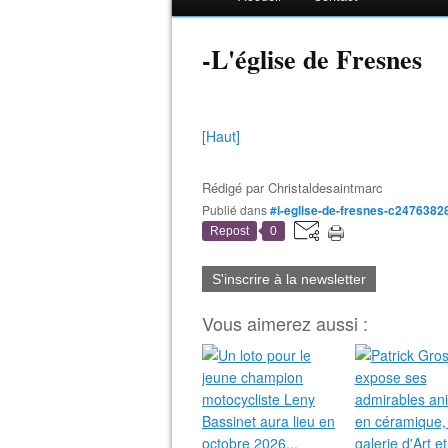
-L'église de Fresnes
[Haut]
Rédigé par
Christaldesaintmarc
Publié dans
#l-eglise-de-fresnes-c2476382
Repost
0
S'inscrire à la newsletter
Vous aimerez aussi :