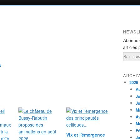
NEWSL
Abonnez
articles 
Email
8
ARCHI
2026
A
Ju
Ju
M
Av
M
Fé
Vix et l'émergence
Ja