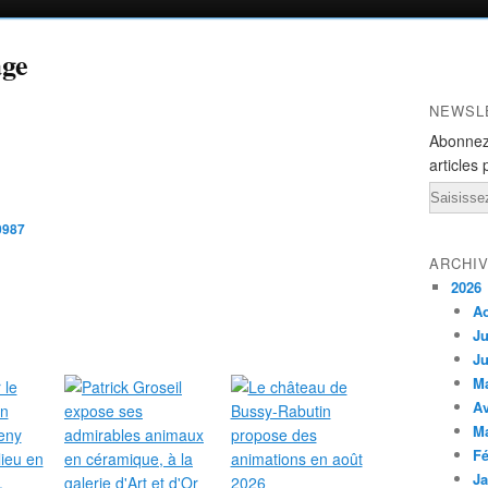
age
NEWSL
Abonnez
articles 
Email
0987
ARCHI
2026
A
Ju
Ju
M
Av
M
Fé
Ja