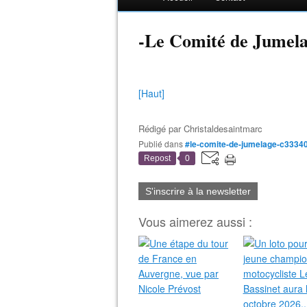
-Le Comité de Jumel
[Haut]
Rédigé par
Christaldesaintmarc
Publié dans
#le-comite-de-jumelage-c3334
Repost
0
S'inscrire à la newsletter
Vous aimerez aussi :