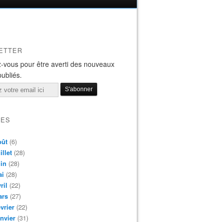
ETTER
-vous pour être averti des nouveaux
publiés.
VES
oût
(6)
illet
(28)
in
(28)
ai
(28)
ril
(22)
ars
(27)
vrier
(22)
nvier
(31)