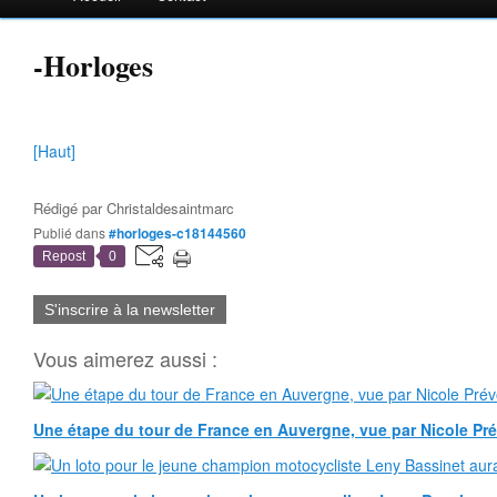
-Horloges
[Haut]
Rédigé par
Christaldesaintmarc
Publié dans
#horloges-c18144560
Repost
0
S'inscrire à la newsletter
Vous aimerez aussi :
Une étape du tour de France en Auvergne, vue par Nicole Pr