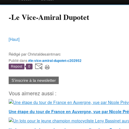
-Le Vice-Amiral Dupotet
[Haut]
Rédigé par
Christaldesaintmarc
Publié dans
#le-vice-amiral-dupotet-c202952
Repost
0
S'inscrire à la newsletter
Vous aimerez aussi :
Une étape du tour de France en Auvergne, vue par Nicole Pr