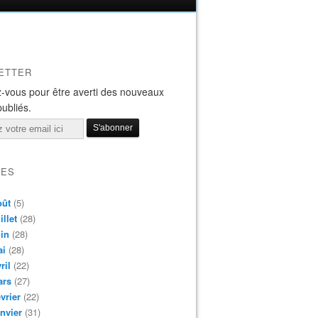
ETTER
-vous pour être averti des nouveaux
publiés.
VES
oût
(5)
illet
(28)
in
(28)
ai
(28)
ril
(22)
ars
(27)
vrier
(22)
nvier
(31)