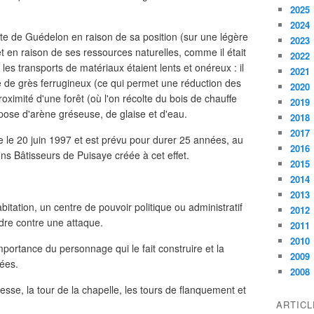
2025
2024
 site de Guédelon en raison de sa position (sur une légère
2023
t en raison de ses ressources naturelles, comme il était
2022
es transports de matériaux étaient lents et onéreux : il
2021
e de grès ferrugineux (ce qui permet une réduction des
2020
roximité d'une forêt (où l'on récolte du bois de chauffe
2019
spose d'arène gréseuse, de glaise et d'eau.
2018
2017
e le 20 juin 1997 et est prévu pour durer 25 années, au
2016
s Bâtisseurs de Puisaye créée à cet effet.
2015
2014
2013
abitation, un centre de pouvoir politique ou administratif
2012
dre contre une attaque.
2011
2010
portance du personnage qui le fait construire et la
2009
iées.
2008
se, la tour de la chapelle, les tours de flanquement et
ARTIC