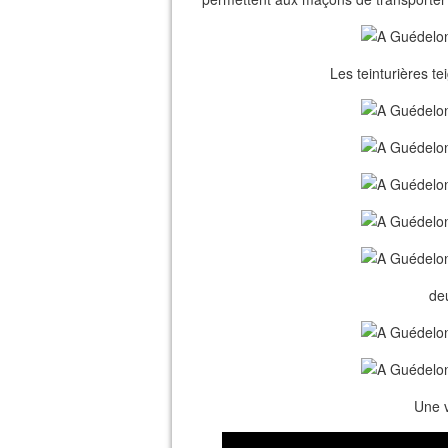
Les teinturières te
deu
Une v