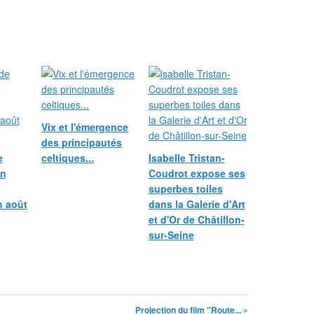
Vix et l'émergence
des principautés
e
celtiques...
Isabelle Tristan-
in
Coudrot expose ses
superbes toiles
n août
dans la Galerie d'Art
et d'Or de Châtillon-
sur-Seine
Projection du film "Route... »