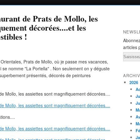
urant de Prats de Mollo, les
quement décorées....et les
NEWSL
tibles !
Abonnez
articles 
Email
s Orientales, Prats de Mollo, où je passe mes vacances,
qui se nomme "La Portella" . Non seulement on y déguste
t superbement présentés, décorés de peintures
ARCHI
2026
A
Ju
Ju
M
ions....
Av
M
Fé
Ja