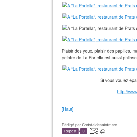
Plaisir des yeux, plaisir des papilles, ma
peintre de La Portella est aussi philoso
Si vous voulez épate
http://www
[Haut]
Rédigé par
Christaldesaintmarc
Repost
0