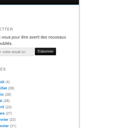
ETTER
-vous pour être averti des nouveaux
publiés.
VES
oût
(4)
illet
(28)
in
(28)
ai
(28)
ril
(22)
ars
(27)
vrier
(22)
nvier
(31)