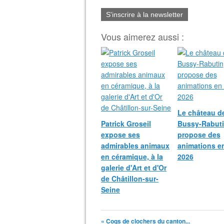
S'inscrire à la newsletter
Vous aimerez aussi :
Le château d
Patrick Groseil
Bussy-Rabut
expose ses
propose des
admirables animaux
animations e
en céramique, à la
2026
galerie d'Art et d'Or
de Châtillon-sur-
Seine
« Coqs de clochers du canton...