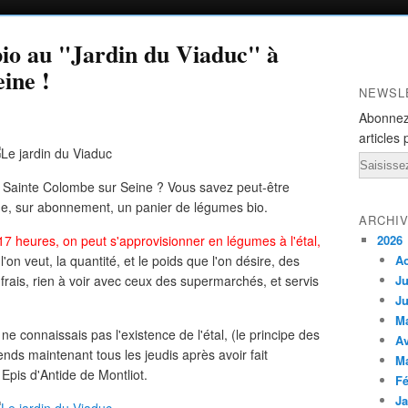
bio au "Jardin du Viaduc" à
ine !
NEWSL
Abonnez
articles 
Email
 Sainte Colombe sur Seine ? Vous savez peut-être
ne, sur abonnement, un panier de légumes bio.
ARCHI
 17 heures, on peut s'approvisionner en légumes à l'étal,
2026
on veut, la quantité, et le poids que l'on désire, des
A
rais, rien à voir avec ceux des supermarchés, et servis
Ju
Ju
M
ne connaissais pas l'existence de l'étal, (le principe des
Av
nds maintenant tous les jeudis après avoir fait
M
Epis d'Antide de Montliot.
Fé
Ja