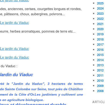
2025
2024
des, anciennes, cerises, courgettes longues et rondes,
2023
e, pâtissons, choux, aubergines, poivrons...
2022
2021
2020
beurre, herbes aromatiques, pommes de terre etc...
2019
2018
2017
2016
2015
2014
2013
 du Viaduc :
2012
Jardin du Viaduc
2011
2010
réé le "Jardin du Viaduc", 3 hectares de terres
2009
de Sainte Colombe sur Seine, tout près de Châtillon
2008
ment de la Côte d'Or.Les jardiniers y cultivent une
 en agriculture biologique.
ARTIC
gique et développement durable