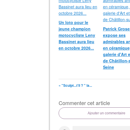
Un loto pour le
jeune champion
Patrick Grosei
motocycliste Leny
expose ses
Bassinet aura lieu
admirables a
en octobre 2026...
en céramique,
galerie d'Art 
de Châtillon-
Seine
« "Sculpt...t'il ? " la...
Commenter cet article
Ajouter un commentaire