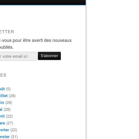
ETTER
-vous pour être averti des nouveaux
publiés.
VES
oût
(5)
illet
(28)
in
(28)
ai
(28)
ril
(22)
ars
(27)
vrier
(22)
nvier
(31)