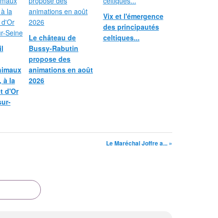
Vix et l'émergence
des principautés
Le château de
celtiques...
l
Bussy-Rabutin
propose des
nimaux
animations en août
 à la
2026
et d'Or
sur-
Le Maréchal Joffre a... »