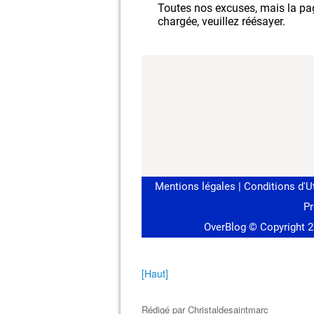
[Haut]
Rédigé par
Christaldesaintmarc