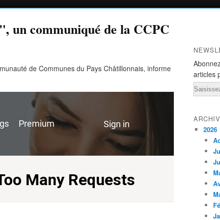
es", un communiqué de la CCPC
NEWSL
Abonnez
mmunauté de Communes du Pays Châtillonnais, informe
articles 
Email
ARCHI
2026
A
Ju
Ju
M
Av
M
Fé
Ja