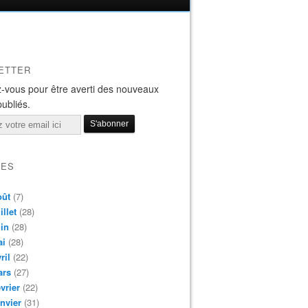
ETTER
-vous pour être averti des nouveaux
publiés.
VES
oût
(7)
illet
(28)
in
(28)
ai
(28)
ril
(22)
ars
(27)
vrier
(22)
nvier
(31)