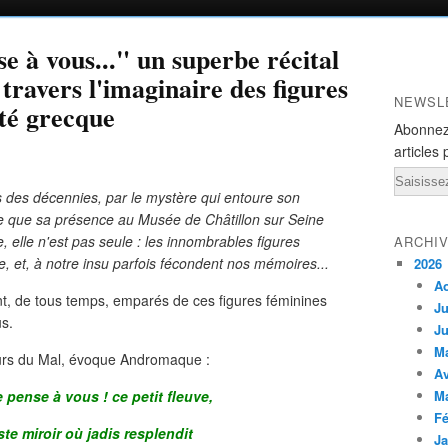
 à vous..." un superbe récital
 travers l'imaginaire des figures
NEWSL
ité grecque
Abonnez
articles 
Email
s des décennies, par le mystère qui entoure son
e que sa présence au Musée de Châtillon sur Seine
, elle n'est pas seule : les innombrables figures
ARCHI
e, et, à notre insu parfois fécondent nos mémoires...
2026
A
ont, de tous temps, emparés de ces figures féminines
Ju
us.
Ju
M
eurs du Mal, évoque Andromaque :
Av
pense à vous ! ce petit fleuve,
M
Fé
ste miroir où jadis resplendit
Ja