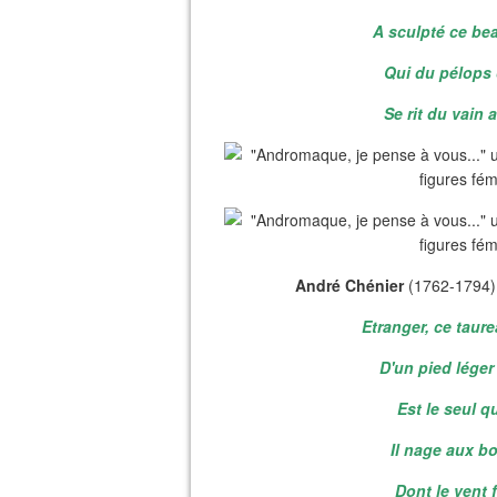
A sculpté ce be
Qui du pélops o
Se rit du vain 
André Chénier
(1762-1794) S
Etranger, ce taur
D'un pied léger
Est le seul q
Il nage aux b
Dont le vent 