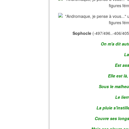
Sophocle
(-497/496..-406/405
On m'a dit aut
La
Est ass
Elle est là
Sous le malheur
Le lier
La pluie s'insti
Couvre ses longs 