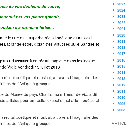
2025
sté de vos douleurs de veuve,
2024
2023
eur qui par vos pleurs grandit,
2022
oudain ma mémoire fertile...
2021
2020
né le titre d'un superbe récital poétique et musical
2019
el Lagrange et deux pianistes virtuoses Julie Sandler et
2018
2017
2016
laisir d'assister à ce récital magique dans les locaux
2015
de Vix le vendredi 15 juillet 2016
2014
2013
2012
2011
 du Musée du pays Châtillonnais-Trésor de Vix, a dit
2010
ds artistes pour un récital exceptionnel alliant poésie et
2009
2008
ARTIC