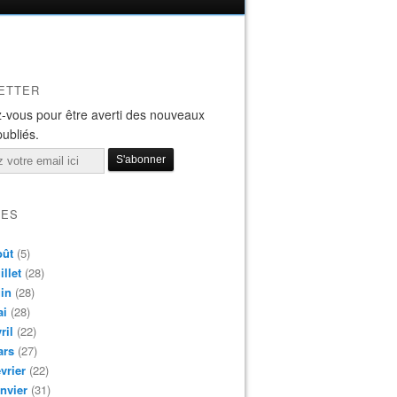
ETTER
-vous pour être averti des nouveaux
publiés.
VES
oût
(5)
illet
(28)
in
(28)
ai
(28)
ril
(22)
ars
(27)
vrier
(22)
nvier
(31)