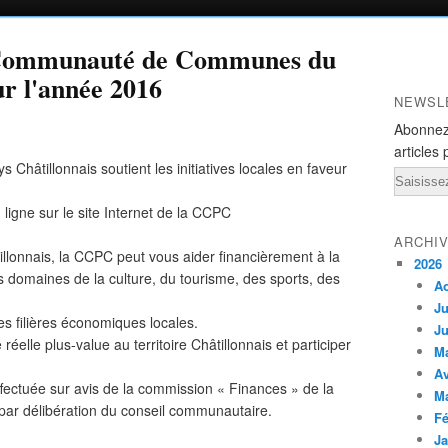
a Communauté de Communes du
ur l'année 2016
NEWSL
Abonnez
articles 
tillonnais soutient les initiatives locales en faveur
Email
 ligne sur le site Internet de la CCPC
ARCHI
lonnais, la CCPC peut vous aider financièrement à la
2026
s domaines de la culture, du tourisme, des sports, des
A
Ju
des filières économiques locales.
Ju
éelle plus-value au territoire Châtillonnais et participer
M
Av
ffectuée sur avis de la commission « Finances » de la
M
r délibération du conseil communautaire.
Fé
Ja