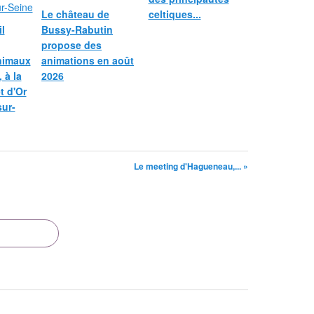
Le château de
celtiques...
l
Bussy-Rabutin
propose des
nimaux
animations en août
 à la
2026
et d'Or
sur-
Le meeting d'Hagueneau,... »