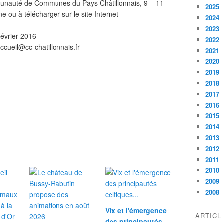
mmunauté de Communes du Pays Châtillonnais, 9 – 11
2025
ne ou à télécharger sur le site Internet
2024
2023
février 2016
2022
cueil@cc-chatillonnais.fr
2021
2020
2019
2018
2017
2016
2015
2014
2013
2012
2011
2010
2009
2008
Vix et l'émergence
ARTIC
des principautés