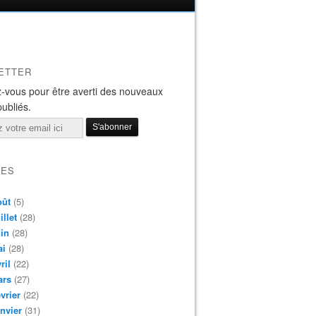
ETTER
-vous pour être averti des nouveaux
publiés.
VES
oût
(5)
illet
(28)
in
(28)
ai
(28)
ril
(22)
ars
(27)
vrier
(22)
nvier
(31)