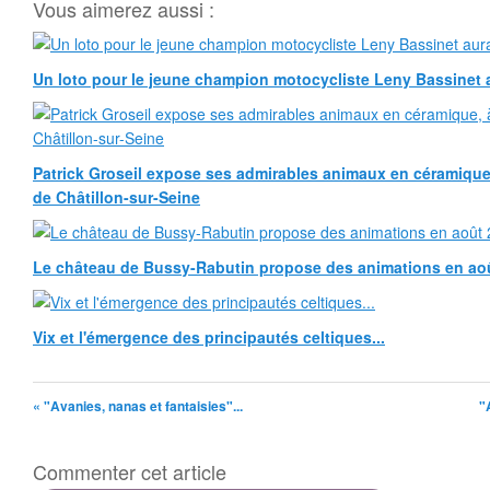
Vous aimerez aussi :
Un loto pour le jeune champion motocycliste Leny Bassinet au
Patrick Groseil expose ses admirables animaux en céramique, à
de Châtillon-sur-Seine
Le château de Bussy-Rabutin propose des animations en ao
Vix et l'émergence des principautés celtiques...
« "Avanies, nanas et fantaisies"...
"
Commenter cet article