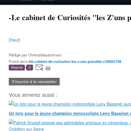
-Le cabinet de Curiosités "les Z'uns p
[Haut]
Rédigé par
Christaldesaintmarc
Publié dans
#le-cabinet-de-curiosites-les-z-uns-possible-c28882798
Repost
0
S'inscrire à la newsletter
Vous aimerez aussi :
Un loto pour le jeune champion motocycliste Leny Bassinet au