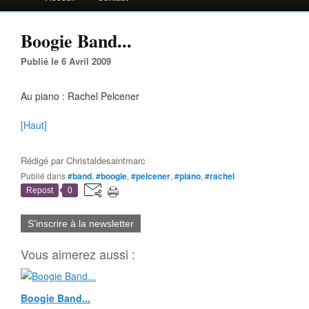
Boogie Band...
Publié le 6 Avril 2009
Au piano : Rachel Pelcener
[Haut]
Rédigé par
Christaldesaintmarc
Publié dans
#band
,
#boogie
,
#pelcener
,
#piano
,
#rachel
Repost
0
S'inscrire à la newsletter
Vous aimerez aussi :
Boogie Band...