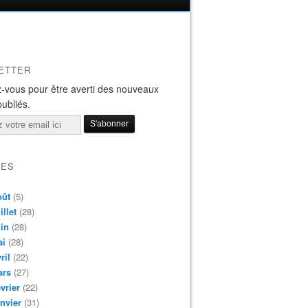
ETTER
-vous pour être averti des nouveaux
publiés.
VES
oût
(5)
illet
(28)
in
(28)
ai
(28)
ril
(22)
ars
(27)
vrier
(22)
nvier
(31)