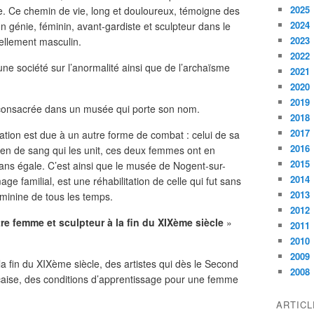
2025
ape. Ce chemin de vie, long et douloureux, témoigne des
2024
 un génie, féminin, avant-gardiste et sculpteur dans le
2023
ellement masculin.
2022
ne société sur l’anormalité ainsi que de l’archaïsme
2021
2020
2019
n consacrée dans un musée qui porte son nom.
2018
2017
ration est due à un autre forme de combat : celui de sa
2016
lien de sang qui les unit, ces deux femmes ont en
2015
ns égale. C’est ainsi que le musée de Nogent-sur-
2014
 familial, est une réhabilitation de celle qui fut sans
2013
éminine de tous les temps.
2012
tre femme et sculpteur à la fin du XIXème siècle
»
2011
2010
2009
la fin du XIXème siècle, des artistes qui dès le Second
2008
nçaise, des conditions d’apprentissage pour une femme
ARTIC