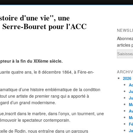
stoire d'une vie", une
e Serre-Bouret pour l'ACC
NEWSL
Abonnez
articles 
Email
pteur à la fin du XIXème siècle.
nquante quatre ans, le 8 décembre 1864, à Fère-en-
ARCHI
2026
A
amatique d’une histoire emblématique de la condition
Ju
tout une artiste de premier rang qui a apporté à
Ju
 regard d’un grand modernisme.
M
Av
,inscrit dans le marbre, dans l’onyx, un tourment, une
M
 émouvoir le spectateur contemporain.
Fé
Ja
celle de Rodin, nous entraîne dans un parcours