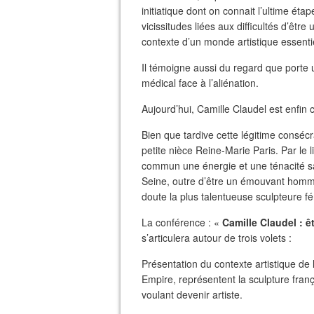
initiatique dont on connait l’ultime ét
vicissitudes liées aux difficultés d’être
contexte d’un monde artistique essenti
Il témoigne aussi du regard que porte u
médical face à l’aliénation.
Aujourd’hui, Camille Claudel est enfi
Bien que tardive cette légitime conséc
petite nièce Reine-Marie Paris. Par le 
commun une énergie et une ténacité sa
Seine, outre d’être un émouvant hommage
doute la plus talentueuse sculpteure f
La conférence : «
Camille Claudel : ê
s’articulera autour de trois volets :
Présentation du contexte artistique de 
Empire, représentent la sculpture fra
voulant devenir artiste.