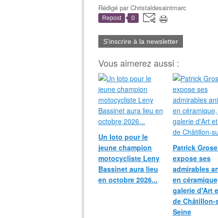
Rédigé par
Christaldesaintmarc
Repost
0
S'inscrire à la newsletter
Vous aimerez aussi :
Un loto pour le
jeune champion
Patrick Grosei
motocycliste Leny
expose ses
Bassinet aura lieu
admirables a
en octobre 2026...
en céramique,
galerie d'Art 
de Châtillon-
Seine