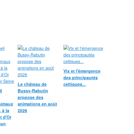
Vix et l'émergence
des principautés
Le château de
celtiques...
l
Bussy-Rabutin
propose des
nimaux
animations en août
 à la
2026
et d'Or
sur-