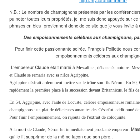
http://mycorance.free.fr/
N.B. : Le nombre de champignons présentés par les conférenciers é
pu noter toutes leurs propriétés, je me suis donc appuyée sur ce s
phrases en bleu proviennent donc de ce site que je vous invite à 
Des empoisonnements célèbres aux champignons, par F
Pour finir cette passionnante soirée, François Poillotte nous 
empoisonnements célèbres aux champigno
-L'empereur Claude était marié à
Messaline , débauchée notoire. Mess
et Claude se remaria avec sa nièce Agrippine.
Agrippine désirait ardemment mettre sur le trône son fils Néron . En 50,
rapidement la première place à la succession devant Britannicus, le fils d
En 54, Aggripine, avec l'aide de Locuste, célèbre empoisonneuse romain
champignons : un plat de délicieuses amanites des Césarfut additionné de 
Pour finir l'empoisonnement, on rajouta de l'extrait de coloquinte.
. Mai
A la mort de Claude, Néron fut immédiatement proclamé empereur
qui le fit supprimer de la même façon que son père..