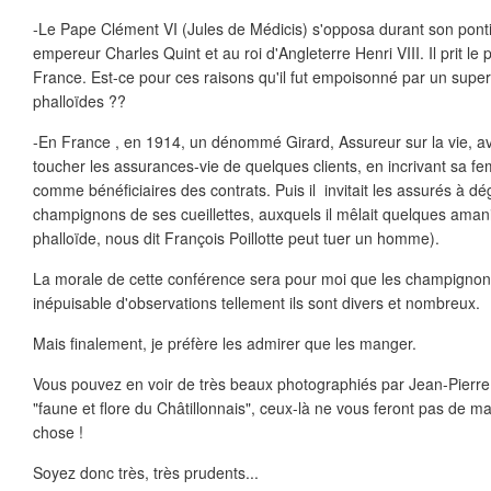
-Le Pape Clément VI (Jules de Médicis) s'opposa durant son pontif
empereur Charles Quint et au roi d'Angleterre Henri VIII. Il prit le p
France. Est-ce pour ces raisons qu'il fut empoisonné par un supe
phalloïdes ??
-En France , en 1914, un dénommé Girard, Assureur sur la vie, av
toucher les assurances-vie de quelques clients, en incrivant sa 
comme bénéficiaires des contrats. Puis il invitait les assurés à dég
champignons de ses cueillettes, auxquels il mêlait quelques aman
phalloïde, nous dit François Poillotte peut tuer un homme).
La morale de cette conférence sera pour moi que les champignon
inépuisable d'observations tellement ils sont divers et nombreux.
Mais finalement, je préfère les admirer que les manger.
Vous pouvez en voir de très beaux photographiés par Jean-Pierre
"faune et flore du Châtillonnais", ceux-là ne vous feront pas de mal.
chose !
Soyez donc très, très prudents...