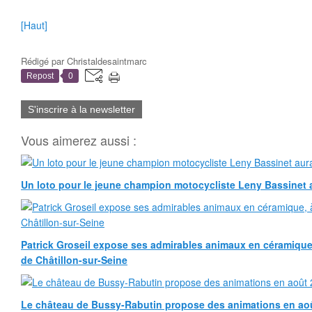
[Haut]
Rédigé par
Christaldesaintmarc
Repost
0
S'inscrire à la newsletter
Vous aimerez aussi :
Un loto pour le jeune champion motocycliste Leny Bassinet au
Patrick Groseil expose ses admirables animaux en céramique, à
de Châtillon-sur-Seine
Le château de Bussy-Rabutin propose des animations en ao