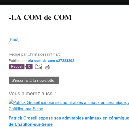
-LA COM de COM
[Haut]
Rédigé par
Christaldesaintmarc
Publié dans
#la-com-de-com-c27223202
Repost
0
S'inscrire à la newsletter
Vous aimerez aussi :
Patrick Groseil expose ses admirables animaux en céramique, à
de Châtillon-sur-Seine