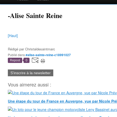
-Alise Sainte Reine
[Haut]
Rédigé par
Christaldesaintmarc
Publié dans
#alise-sainte-reine-c18991027
Repost
0
S'inscrire à la newsletter
Vous aimerez aussi :
Une étape du tour de France en Auvergne, vue par Nicole Pr