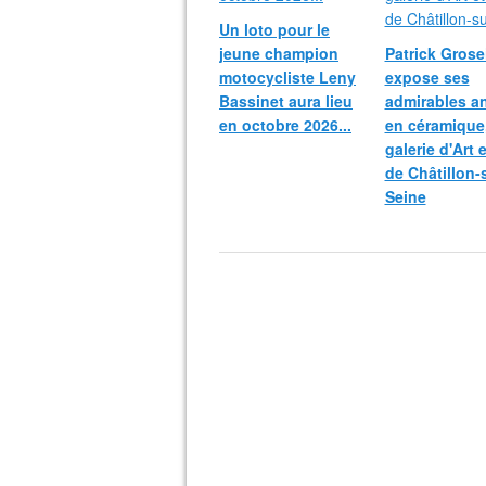
Un loto pour le
jeune champion
Patrick Grosei
motocycliste Leny
expose ses
Bassinet aura lieu
admirables a
en octobre 2026...
en céramique,
galerie d'Art 
de Châtillon-
Seine