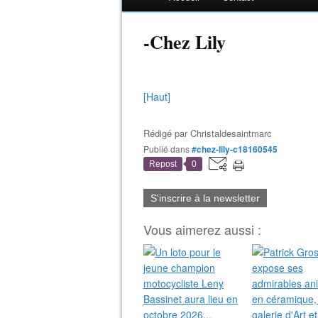
-Chez Lily
[Haut]
Rédigé par
Christaldesaintmarc
Publié dans
#chez-lily-c18160545
Repost
0
S'inscrire à la newsletter
Vous aimerez aussi :