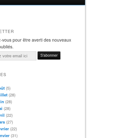
ETTER
-vous pour être averti des nouveaux
publiés.
VES
oût
(5)
illet
(28)
in
(28)
ai
(28)
ril
(22)
ars
(27)
vrier
(22)
nvier
(31)