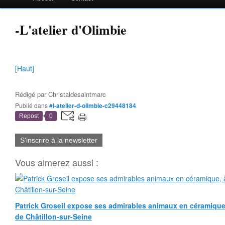
-L'atelier d'Olimbie
[Haut]
Rédigé par
Christaldesaintmarc
Publié dans
#l-atelier-d-olimbie-c29448184
Repost
0
S'inscrire à la newsletter
Vous aimerez aussi :
Patrick Groseil expose ses admirables animaux en céramique, à
de Châtillon-sur-Seine