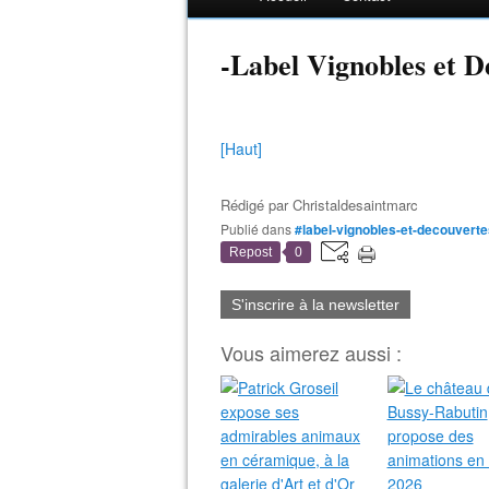
-Label Vignobles et D
[Haut]
Rédigé par
Christaldesaintmarc
Publié dans
#label-vignobles-et-decouvert
Repost
0
S'inscrire à la newsletter
Vous aimerez aussi :