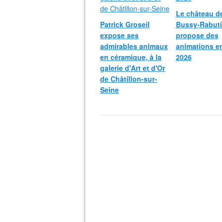
Le château d
Patrick Groseil
Bussy-Rabut
expose ses
propose des
admirables animaux
animations e
en céramique, à la
2026
galerie d'Art et d'Or
de Châtillon-sur-
Seine