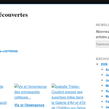
écouvertes
NEWSL
Abonnez
articles 
Email
es-c28799568
ARCHI
2026
A
Ju
Ju
M
Av
M
Fé
Vix et l'émergence
Ja