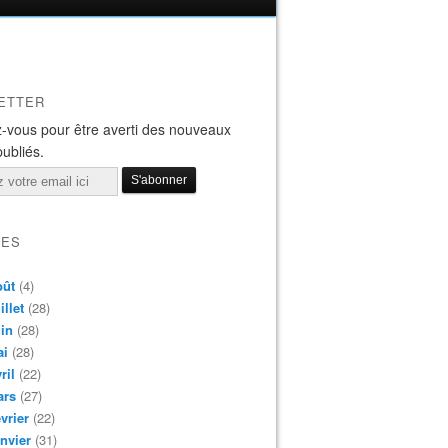
ETTER
-vous pour être averti des nouveaux
publiés.
VES
oût
(4)
illet
(28)
in
(28)
ai
(28)
ril
(22)
ars
(27)
vrier
(22)
nvier
(31)