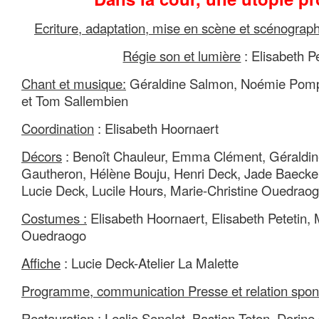
Ecriture, adaptation, mise en scène et scénograph
Régie son et lumière
: Elisabeth P
Chant et musique:
Géraldine Salmon, Noémie Pomp
et Tom Sallembien
Coordination
: Elisabeth Hoornaert
Décors
: Benoît Chauleur, Emma Clément, Géraldin
Gautheron, Hélène Bouju, Henri Deck, Jade Baecke
Lucie Deck, Lucile Hours, Marie-Christine Ouedrao
Costumes :
Elisabeth Hoornaert, Elisabeth Petetin, 
Ouedraogo
Affiche
: Lucie Deck-Atelier La Malette
Programme, communication Presse et relation spon
Restauration :
Leslie Senelet, Bastien Teton, Dorine