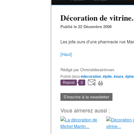
Décoration de vitrine.
Publié le 22 Décembre 2008
Les jolis ours d'une pharmacie rue Mar
[Haut]
Rédigé par
Christaldesaintmarc
Publié dans
#decoration
,
#jolis
,
#ours
,
#pha
Repost
0
S'inscrire à la newsletter
Vous aimerez aussi :