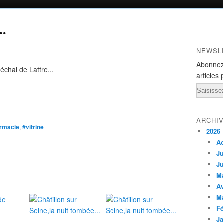
..
NEWSL
Abonnez
échal de Lattre...
articles 
Email
ARCHI
rmacie
,
#vitrine
2026
A
Ju
Ju
M
Av
M
Fé
Ja