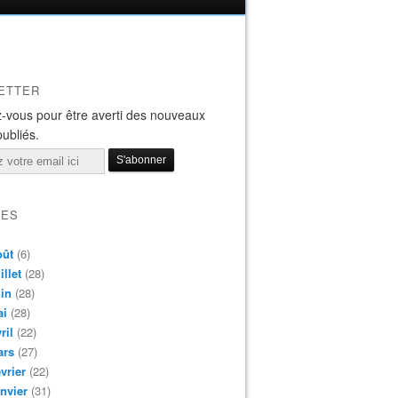
ETTER
-vous pour être averti des nouveaux
publiés.
VES
oût
(6)
illet
(28)
in
(28)
ai
(28)
ril
(22)
ars
(27)
vrier
(22)
nvier
(31)