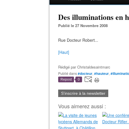
Des illuminations en h
Publié le 27 Novembre 2008
Rue Docteur Robert...
[Haut]
Rédigé par
Christaldesaintmarc
Publié dans
#docteur
,
#hauteur
,
#illuminati
Repost
0
S'inscrire à la newsletter
Vous aimerez aussi :