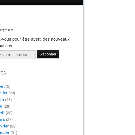
ETTER
-vous pour être averti des nouveaux
publiés.
VES
oût
(5)
illet
(28)
in
(28)
ai
(28)
ril
(22)
ars
(27)
vrier
(22)
nvier
(31)