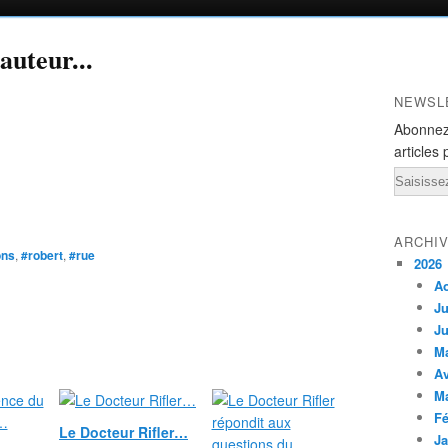
auteur...
NEWSL
Abonnez
articles 
Email
ARCHI
ons
,
#robert
,
#rue
2026
A
Ju
Ju
M
Av
M
Fé
Le Docteur Rifler…
Ja