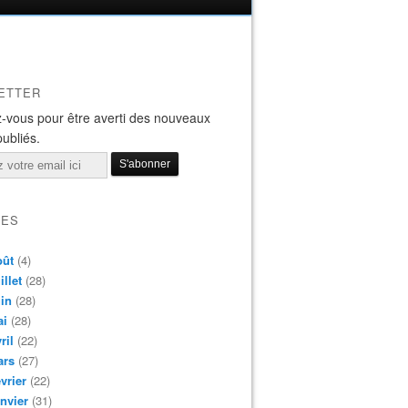
ETTER
-vous pour être averti des nouveaux
publiés.
VES
oût
(4)
illet
(28)
in
(28)
ai
(28)
ril
(22)
ars
(27)
vrier
(22)
nvier
(31)