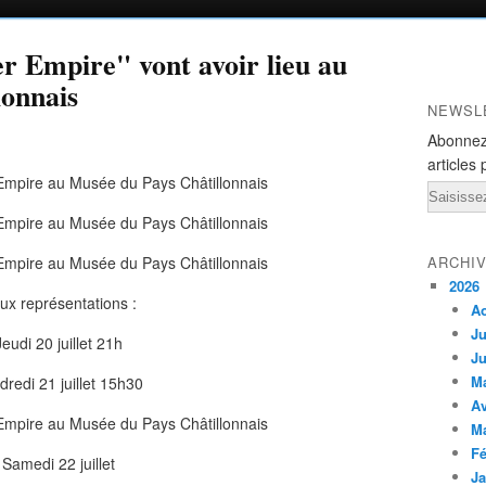
r Empire" vont avoir lieu au
lonnais
NEWSL
Abonnez
articles 
Email
ARCHI
2026
ux représentations :
A
Ju
Jeudi 20 juillet 21h
Ju
M
dredi 21 juillet 15h30
Av
M
Fé
Samedi 22 juillet
Ja