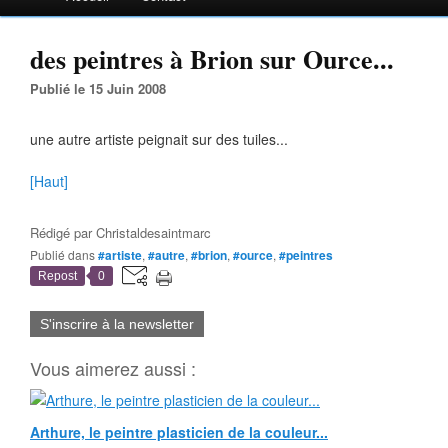
des peintres à Brion sur Ource...
Publié le 15 Juin 2008
une autre artiste peignait sur des tuiles...
[Haut]
Rédigé par
Christaldesaintmarc
Publié dans
#artiste
,
#autre
,
#brion
,
#ource
,
#peintres
Repost
0
S'inscrire à la newsletter
Vous aimerez aussi :
Arthure, le peintre plasticien de la couleur...