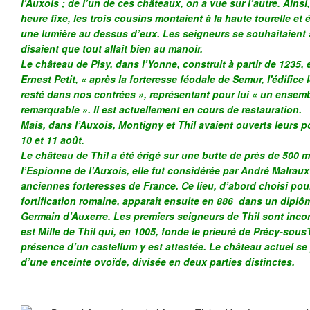
l’Auxois ; de l’un de ces châteaux, on a vue sur l’autre. Ainsi,
heure fixe, les trois cousins montaient à la haute tourelle e
une lumière au dessus d’eux. Les seigneurs se souhaitaient a
disaient que tout allait bien au manoir.
Le château de Pisy, dans l’Yonne, construit à partir de 1235, e
Ernest Petit, « après la forteresse féodale de Semur, l'édifice 
resté dans nos contrées », représentant pour lui « un ensembl
remarquable ». Il est actuellement en cours de restauration.
Mais, dans l’Auxois, Montigny et Thil avaient ouverts leurs port
10 et 11 août.
Le château de Thil a été érigé sur une butte de près de 500 
l’Espionne de l’Auxois, elle fut considérée par André Malrau
anciennes forteresses de France. Ce lieu, d’abord choisi pour
fortification romaine, apparaît ensuite en 886 dans un diplô
Germain d’Auxerre. Les premiers seigneurs de Thil sont incon
est Mille de Thil qui, en 1005, fonde le prieuré de Précy-sousT
présence d’un castellum y est attestée. Le château actuel se
d’une enceinte ovoïde, divisée en deux parties distinctes.