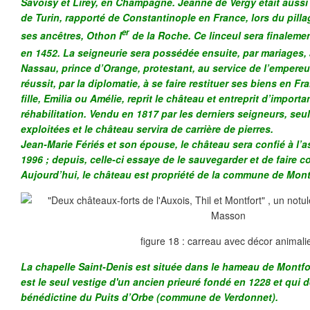
Savoisy et Lirey, en Champagne. Jeanne de Vergy était aussi
de Turin, rapporté de Constantinople en France, lors du pilla
er
ses ancêtres, Othon I
de la Roche. Ce linceul sera finaleme
en 1452. La seigneurie sera possédée ensuite, par mariages, 
Nassau, prince d’Orange, protestant, au service de l’empereu
réussit, par la diplomatie, à se faire restituer ses biens en F
fille, Emilia ou Amélie, reprit le château et entreprit d’import
réhabilitation. Vendu en 1817 par les derniers seigneurs, seul
exploitées et le château servira de carrière de pierre
Jean-Marie Fériés et son épouse, le château sera confié à l’
1996 ; depuis, celle-ci essaye de le sauvegarder et de faire co
Aujourd’hui, le château est propriété de la commune de Mont
figure 18 : carreau avec décor animali
La chapelle Saint-Denis est située dans le hameau de Montfor
est le seul vestige d'un ancien prieuré fondé en 1228 et qui 
bénédictine du Puits d’Orbe (commune de Verdonnet).