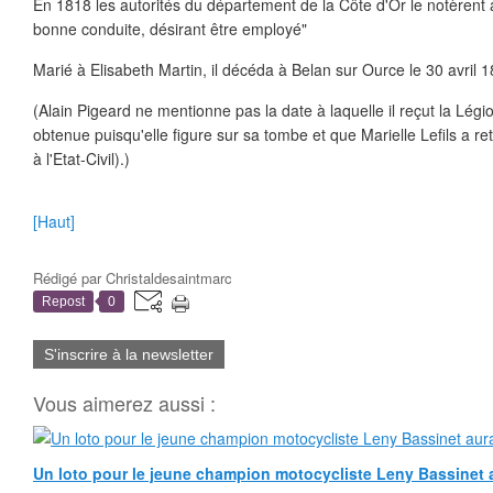
En 1818 les autorités du département de la Côte d'Or le notèrent ain
bonne conduite, désirant être employé"
Marié à Elisabeth Martin, il décéda à Belan sur Ource le 30 avril 
(Alain Pigeard ne mentionne pas la date à laquelle il reçut la Légio
obtenue puisqu'elle figure sur sa tombe et que Marielle Lefils a r
à l'Etat-Civil).)
[Haut]
Rédigé par
Christaldesaintmarc
Repost
0
S'inscrire à la newsletter
Vous aimerez aussi :
Un loto pour le jeune champion motocycliste Leny Bassinet au