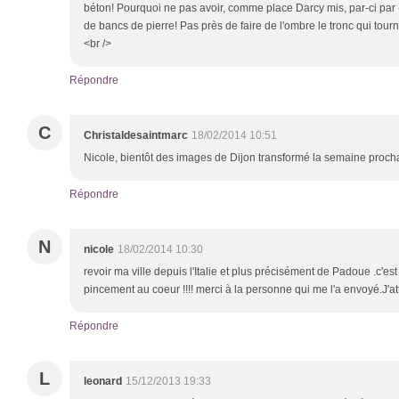
béton! Pourquoi ne pas avoir, comme place Darcy mis, par-ci par 
de bancs de pierre! Pas près de faire de l'ombre le tronc qui tour
<br />
Répondre
C
Christaldesaintmarc
18/02/2014 10:51
Nicole, bientôt des images de Dijon transformé la semaine procha
Répondre
N
nicole
18/02/2014 10:30
revoir ma ville depuis l'Italie et plus précisément de Padoue .c'est 
pincement au coeur !!!! merci à la personne qui me l'a envoyé.J'at
Répondre
L
leonard
15/12/2013 19:33